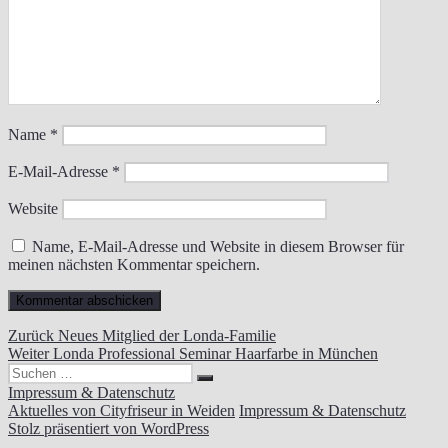
Name
*
E-Mail-Adresse
*
Website
Name, E-Mail-Adresse und Website in diesem Browser für
meinen nächsten Kommentar speichern.
Beitragsnavigation
Vorheriger
Zurück
Neues Mitglied der Londa-Familie
Nächster
Beitrag:
Weiter
Londa Professional Seminar Haarfarbe in München
Suchen
Beitrag:
Suchen
nach:
Impressum & Datenschutz
Aktuelles von Cityfriseur in Weiden
Impressum & Datenschutz
Stolz präsentiert von WordPress