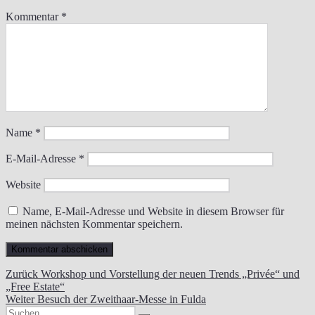
Kommentar
*
Name
*
E-Mail-Adresse
*
Website
Name, E-Mail-Adresse und Website in diesem Browser für
meinen nächsten Kommentar speichern.
Beitragsnavigation
Vorheriger
Zurück
Workshop und Vorstellung der neuen Trends „Privée“ und
Beitrag:
„Free Estate“
Nächster
Weiter
Besuch der Zweithaar-Messe in Fulda
Suchen
Beitrag: