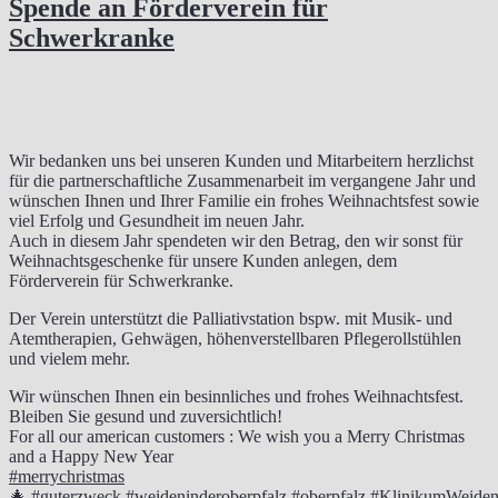
Spende an Förderverein für
Schwerkranke
Wir bedanken uns bei unseren Kunden und Mitarbeitern herzlichst
für die partnerschaftliche Zusammenarbeit im vergangene Jahr und
wünschen Ihnen und Ihrer Familie ein frohes Weihnachtsfest sowie
viel Erfolg und Gesundheit im neuen Jahr.
Auch in diesem Jahr spendeten wir den Betrag, den wir sonst für
Weihnachtsgeschenke für unsere Kunden anlegen, dem
Förderverein für Schwerkranke.
Der Verein unterstützt die Palliativstation bspw. mit Musik- und
Atemtherapien, Gehwägen, höhenverstellbaren Pflegerollstühlen
und vielem mehr.
Wir wünschen Ihnen ein besinnliches und frohes Weihnachtsfest.
Bleiben Sie gesund und zuversichtlich!
For all our american customers : We wish you a Merry Christmas
and a Happy New Year
#merrychristmas
🎄
#guterzweck
#weideninderoberpfalz
#oberpfalz
#KlinikumWeide