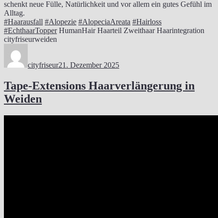
schenkt neue Fülle, Natürlichkeit und vor allem ein gutes Gefühl im
Alltag.
#Haarausfall
#Alopezie
#AlopeciaAreata
#Hairloss
#EchthaarTopper
HumanHair Haarteil Zweithaar Haarintegration
cityfriseurweiden
Autor
Veröffentlicht
am
cityfriseur
21. Dezember 2025
Tape-Extensions Haarverlängerung in
Weiden