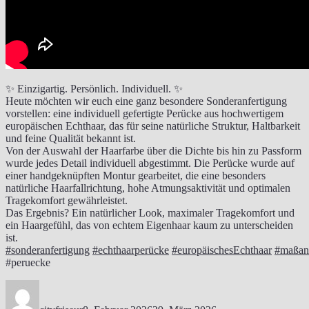
✨ Einzigartig. Persönlich. Individuell. ✨
Heute möchten wir euch eine ganz besondere Sonderanfertigung
vorstellen: eine individuell gefertigte Perücke aus hochwertigem
europäischen Echthaar, das für seine natürliche Struktur, Haltbarkeit
und feine Qualität bekannt ist.
Von der Auswahl der Haarfarbe über die Dichte bis hin zu Passform
wurde jedes Detail individuell abgestimmt. Die Perücke wurde auf
einer handgeknüpften Montur gearbeitet, die eine besonders
natürliche Haarfallrichtung, hohe Atmungsaktivität und optimalen
Tragekomfort gewährleistet.
Das Ergebnis? Ein natürlicher Look, maximaler Tragekomfort und
ein Haargefühl, das von echtem Eigenhaar kaum zu unterscheiden
ist.
#sonderanfertigung
#echthaarperücke
#europäischesEchthaar
#maßanf
#peruecke
Autor
Veröffentlicht
am