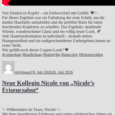
Von Dunkel zu Kupfer – ein Farbwechsel mit Gefühl. 🧡✨
Für dieses Ergebnis war ein Farbabzug der erste Schritt, um die
dunkle Haarfarbe aufzuhellen und die perfekte Basis für einen
leuchtenden Kupferton zu schaffen. Das Ergebnis: strahlende
Wärme, wunderschöner Glanz und ein völlig neuer Look. 🍂
Jede Haartransformation ist individuell – deshalb stehen
Haargesundheit und ein maßgeschneidertes Farbergebnis immer an
erster Stelle.
Wie gefällt euch dieser Copper-Look? 🧡
#copperhair
#kupferhaar
#hairstylist
#haircolor
#friseurweiden
Autor
Veröffentlicht
am
cityfriseur
19. Juli 2026
26. Juli 2026
Neue Kollegin Nicole von „Nicole’s
Friseursalon“
✨ Willkommen im Team, Nicole! ✨
Mit ihrer langjährigen Erfahrung und vielen erfolgreichen Jahren als