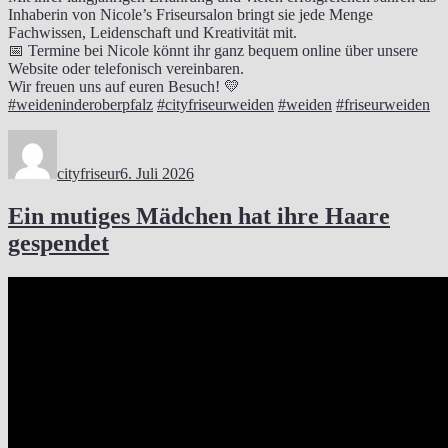
Inhaberin von Nicole’s Friseursalon bringt sie jede Menge
Fachwissen, Leidenschaft und Kreativität mit.
📅 Termine bei Nicole könnt ihr ganz bequem online über unsere
Website oder telefonisch vereinbaren.
Wir freuen uns auf euren Besuch! 💛
#weideninderoberpfalz
#cityfriseurweiden
#weiden
#friseurweiden
Autor
Veröffentlicht
am
cityfriseur
6. Juli 2026
Ein mutiges Mädchen hat ihre Haare
gespendet