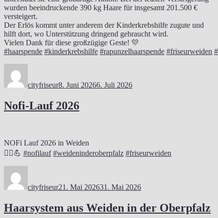
wurden beeindruckende 390 kg Haare für insgesamt 201.500 €
versteigert.
Der Erlös kommt unter anderem der Kinderkrebshilfe zugute und
hilft dort, wo Unterstützung dringend gebraucht wird.
Vielen Dank für diese großzügige Geste! 💛
#haarspende
#kinderkrebshilfe
#rapunzelhaarspende
#friseurweiden
#
Autor
Veröffentlicht
am
cityfriseur
8. Juni 2026
6. Juli 2026
Nofi-Lauf 2026
NOFi Lauf 2026 in Weiden
🏃‍♂️💪
#nofilauf
#weideninderoberpfalz
#friseurweiden
Autor
Veröffentlicht
am
cityfriseur
21. Mai 2026
31. Mai 2026
Haarsystem aus Weiden in der Oberpfalz