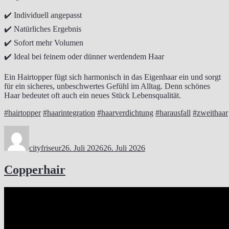
✔️ Individuell angepasst
✔️ Natürliches Ergebnis
✔️ Sofort mehr Volumen
✔️ Ideal bei feinem oder dünner werdendem Haar
Ein Hairtopper fügt sich harmonisch in das Eigenhaar ein und sorgt
für ein sicheres, unbeschwertes Gefühl im Alltag. Denn schönes
Haar bedeutet oft auch ein neues Stück Lebensqualität.
#hairtopper
#haarintegration
#haarverdichtung
#harausfall
#zweithaar
Autor
Veröffentlicht
am
cityfriseur
26. Juli 2026
26. Juli 2026
Copperhair