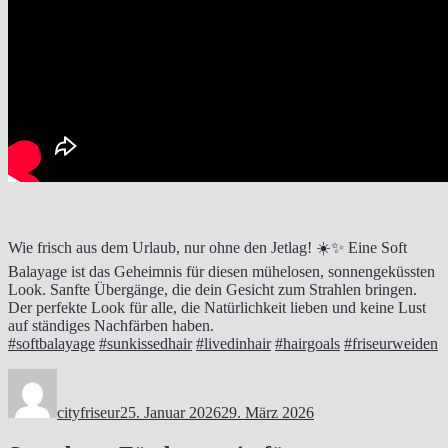
Wie frisch aus dem Urlaub, nur ohne den Jetlag! ☀️✨ Eine Soft
Balayage ist das Geheimnis für diesen mühelosen, sonnengeküssten
Look. Sanfte Übergänge, die dein Gesicht zum Strahlen bringen.
Der perfekte Look für alle, die Natürlichkeit lieben und keine Lust
auf ständiges Nachfärben haben.
#softbalayage
#sunkissedhair
#livedinhair
#hairgoals
#friseurweiden
Autor
Veröffentlicht
am
cityfriseur
25. Januar 2026
29. März 2026