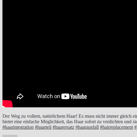
Der Weg zu vollem, natürlichem Haar! Es muss nicht immer gleich e
bietet eine einfache Möglichkeit, das Haar sofort zu verdichten und 
#haarintegration
#haarteil
#haarersatz
#haarausfall
#hairreplacement
#