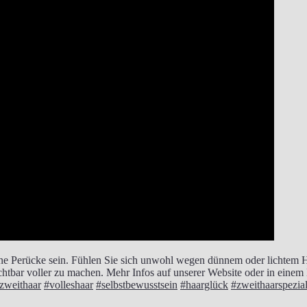
ine Perücke sein. Fühlen Sie sich unwohl wegen dünnem oder lichtem 
sichtbar voller zu machen. Mehr Infos auf unserer Website oder in eine
zweithaar
#volleshaar
#selbstbewusstsein
#haarglück
#zweithaarspezial