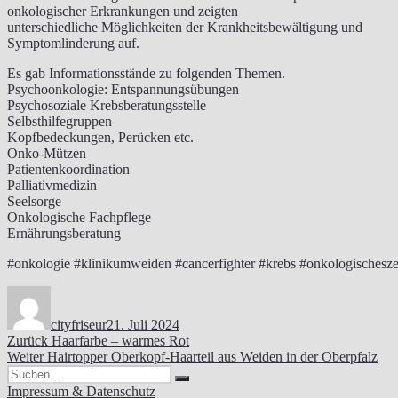
onkologischer Erkrankungen und zeigten
unterschiedliche Möglichkeiten der Krankheitsbewältigung und
Symptomlinderung auf.
Es gab Informationsstände zu folgenden Themen.
Psychoonkologie: Entspannungsübungen
Psychosoziale Krebsberatungsstelle
Selbsthilfegruppen
Kopfbedeckungen, Perücken etc.
Onko-Mützen
Patientenkoordination
Palliativmedizin
Seelsorge
Onkologische Fachpflege
Ernährungsberatung
#onkologie #klinikumweiden #cancerfighter #krebs #onkologischesz
Autor
Veröffentlicht
am
cityfriseur
21. Juli 2024
Beitragsnavigation
Vorheriger
Zurück
Haarfarbe – warmes Rot
Nächster
Beitrag:
Weiter
Hairtopper Oberkopf-Haarteil aus Weiden in der Oberpfalz
Suchen
Beitrag:
Suchen
nach:
Impressum & Datenschutz