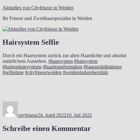
Zum
Aktuelles von Cityfriseur in Weiden
Inhalt
Ihr Friseur und Zweithaarspezialist in Weiden
springen
Hairsystem Selfie
Durch ein Haarsystem zurück zur alten Haardichte und absolut
natürlichem Aussehen.
#haarsystem
#hairsystem
#hairtophairsystems
#haartransformation
#haarausfallmänner
#selfietime
#cityfriseurweiden
#weideninderoberpfalz
Autor
Veröffentlicht
am
cityfriseur
24. April 2022
10. Juli 2022
Schreibe einen Kommentar