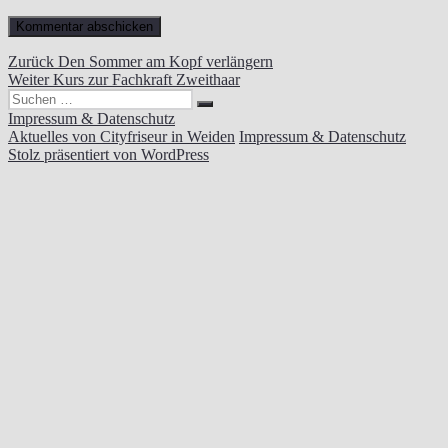
Beitragsnavigation
Vorheriger
Zurück
Den Sommer am Kopf verlängern
Nächster
Beitrag:
Weiter
Kurs zur Fachkraft Zweithaar
Suchen
Beitrag:
Suchen
nach:
Impressum & Datenschutz
Aktuelles von Cityfriseur in Weiden
Impressum & Datenschutz
Stolz präsentiert von WordPress