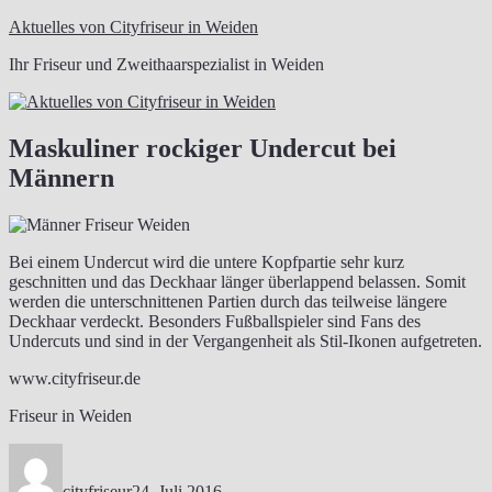
Zum
Aktuelles von Cityfriseur in Weiden
Inhalt
Ihr Friseur und Zweithaarspezialist in Weiden
springen
Maskuliner rockiger Undercut bei
Männern
Bei einem Undercut wird die untere Kopfpartie sehr kurz
geschnitten und das Deckhaar länger überlappend belassen. Somit
werden die unterschnittenen Partien durch das teilweise längere
Deckhaar verdeckt. Besonders Fußballspieler sind Fans des
Undercuts und sind in der Vergangenheit als Stil-Ikonen aufgetreten.
www.cityfriseur.de
Friseur in Weiden
Autor
Veröffentlicht
am
cityfriseur
24. Juli 2016